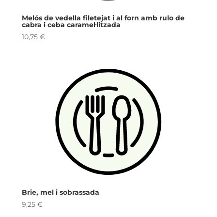
Melós de vedella filetejat i al forn amb rulo de
cabra i ceba caramel·litzada
10,75
€
Brie, mel i sobrassada
9,25
€