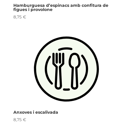
Hamburguesa d’espinacs amb confitura de
figues i provolone
8,75
€
Anxoves i escalivada
8,75
€