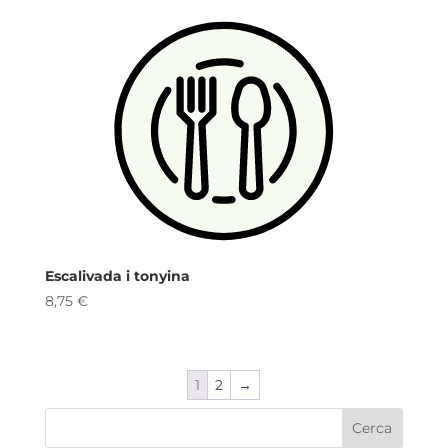
Escalivada i tonyina
8,75
€
1
2
→