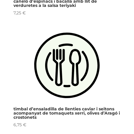
caneló d’espinacs i bacallà amb llit de
verduretes a la salsa teriyaki
7,25
€
timbal d’ensaladilla de llenties caviar i seitons
acompanyat de tomaquets xerri, olives d’Aragó i
crostonets
6,75
€