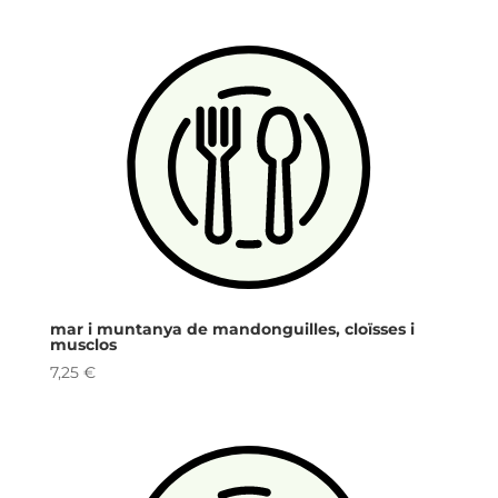
mar i muntanya de mandonguilles, cloïsses i
musclos
7,25
€