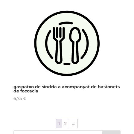
gaspatxo de síndria a acompanyat de bastonets
de foccacia
6,75
€
1
2
→