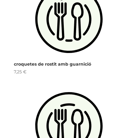
croquetes de rostit amb guarnició
7,25
€