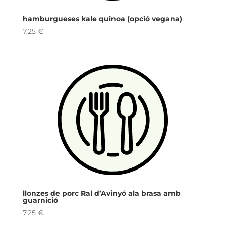
hamburgueses kale quinoa (opció vegana)
7,25
€
llonzes de porc Ral d’Avinyó ala brasa amb
guarnició
7,25
€