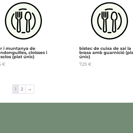
r i muntanya de
bistec de cuixa de xai la
donguilles, cloïsses i
brasa amb guarnició (pl
clos (plat únic)
únic)
5
€
7,25
€
1
2
→