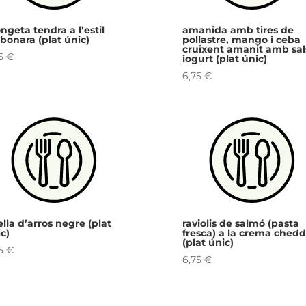
geta tendra a l’estil
amanida amb tires de
bonara (plat únic)
pollastre, mango i ceba
cruixent amanit amb sal
75
€
iogurt (plat únic)
6,75
€
lla d’arros negre (plat
raviolis de salmó (pasta
c)
fresca) a la crema chedd
(plat únic)
75
€
6,75
€