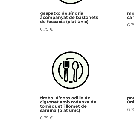
gaspatxo de síndria
mon
acompanyat de bastonets
car
de foccacia (plat únic)
6,
6,75
€
timbal d’ensaladilla de
pae
cigronet amb rodanxa de
úni
tomàquet i llomet de
6,
sardina (plat únic)
6,75
€