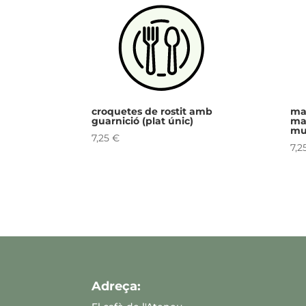
croquetes de rostit amb
ma
guarnició (plat únic)
man
mus
7,25
€
7,2
Adreça: