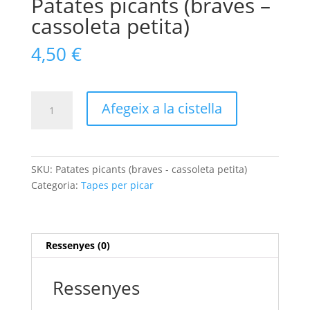
Patates picants (braves –
cassoleta petita)
4,50
€
quantitat
Afegeix a la cistella
de
Patates
picants
(braves
SKU:
Patates picants (braves - cassoleta petita)
-
Categoria:
Tapes per picar
cassoleta
petita)
Ressenyes (0)
Ressenyes