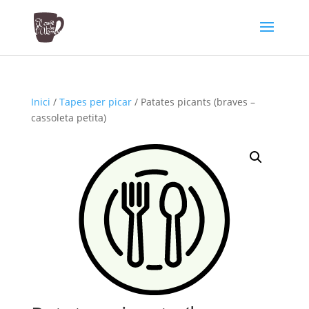
Inici
/
Tapes per picar
/ Patates picants (braves –
cassoleta petita)