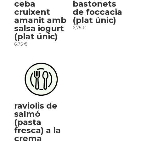
ceba
bastonets
cruixent
de foccacia
amanit amb
(plat únic)
salsa iogurt
6,75
€
(plat únic)
6,75
€
raviolis de
salmó
(pasta
fresca) a la
crema