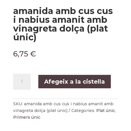
amanida amb cus cus
i nabius amanit amb
vinagreta dolça (plat
únic)
6,75
€
quantitat
Afegeix a la cistella
de
amanida
amb
cus
SKU:
amanida amb cus cus i nabius amanit amb
cus
vinagreta dolça (plat únic)
Categories:
Plat únic
,
i
Primers únic
nabius
amanit