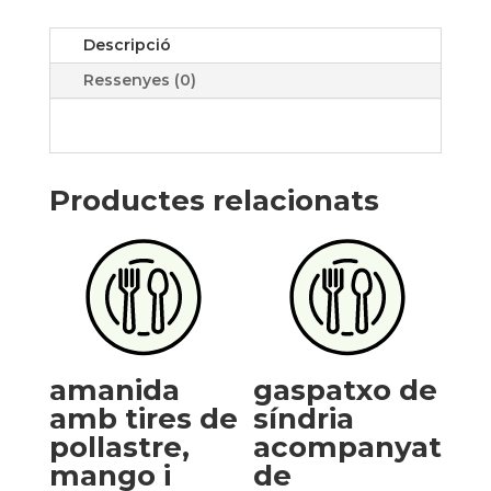
amb
Descripció
vinagreta
dolça
Ressenyes (0)
(plat
únic)
Productes relacionats
amanida
gaspatxo de
amb tires de
síndria
pollastre,
acompanyat
mango i
de