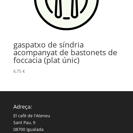
gaspatxo de síndria
acompanyat de bastonets de
foccacia (plat únic)
6,75
€
Adreça:
El cafè de l'Ateneu
Sant Pau, 9
08700 Igualada