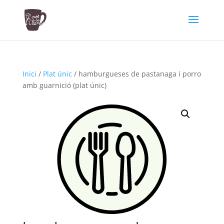
Inici
/
Plat únic
/ hamburgueses de pastanaga i porro
amb guarnició (plat únic)