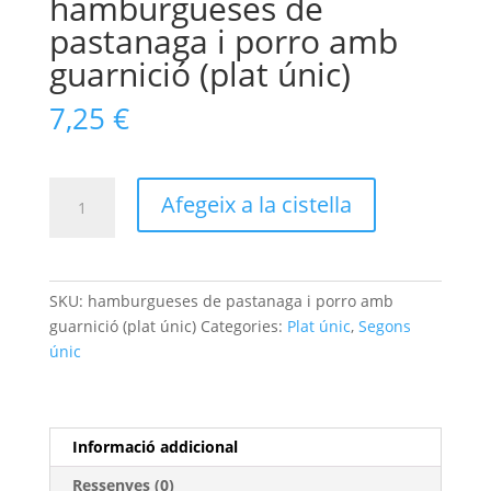
hamburgueses de
pastanaga i porro amb
guarnició (plat únic)
7,25
€
quantitat
Afegeix a la cistella
de
hamburgueses
de
pastanaga
SKU:
hamburgueses de pastanaga i porro amb
i
guarnició (plat únic)
Categories:
Plat únic
,
Segons
porro
únic
amb
guarnició
(plat
únic)
Informació addicional
Ressenyes (0)