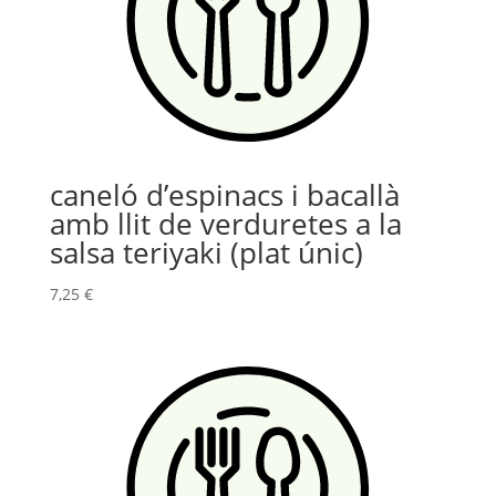
caneló d’espinacs i bacallà
amb llit de verduretes a la
salsa teriyaki (plat únic)
7,25
€