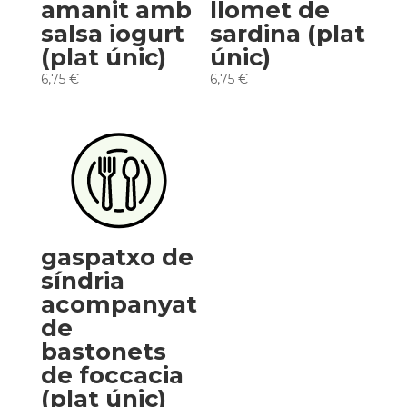
amanit amb
llomet de
salsa iogurt
sardina (plat
(plat únic)
únic)
6,75
€
6,75
€
gaspatxo de
síndria
acompanyat
de
bastonets
de foccacia
(plat únic)