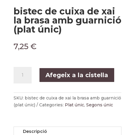
bistec de cuixa de xai
la brasa amb guarnició
(plat únic)
7,25
€
quantitat
Afegeix a la cistella
de
bistec
de
cuixa
SKU:
bistec de cuixa de xai la brasa amb guarnició
de
(plat únic)
Categories:
Plat únic
,
Segons únic
xai
la
brasa
Descripció
amb