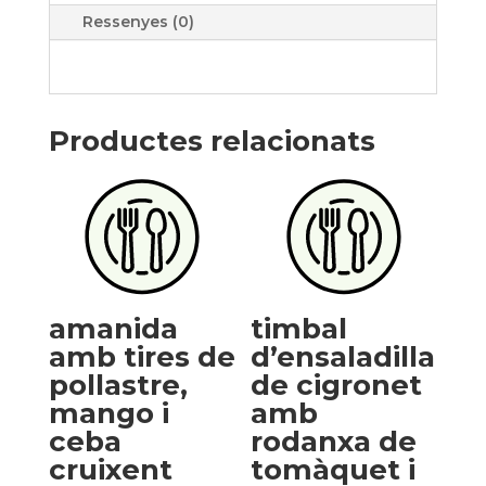
guarnició
Ressenyes (0)
(plat
únic)
Productes relacionats
amanida
timbal
amb tires de
d’ensaladilla
pollastre,
de cigronet
mango i
amb
ceba
rodanxa de
cruixent
tomàquet i